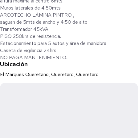
altura máxima al centro 6mts.
Muros laterales de 4:50mts
ARCOTECHO LÁMINA PINTRO ,
saguan de 5mts de ancho y 4:50 de alto
Transformador 45kVA
PISO 250krs de resistencia.
Estacionamiento para 5 autos y área de maniobra
Caseta de vigilancia 24hrs
NO PAGA MANTENIMIENTO
Ubicación
Cisterna de 5000lts
El Marqués Queretano, Querétaro, Querétaro