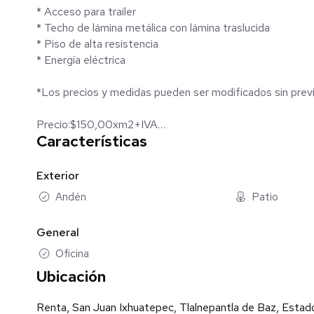
* Acceso para trailer
* Techo de lámina metálica con lámina traslucida
* Piso de alta resistencia
* Energía eléctrica
*Los precios y medidas pueden ser modificados sin previ
Precio:$150,00xm2+IVA
Características
Mantenimiento:N/A
Disponibilidad:Dependiendo de la urgencia del cliente ac
Exterior
CONTACTO
Andén
Patio
5535557891
General
Oficina
Ubicación
Renta, San Juan Ixhuatepec, Tlalnepantla de Baz, Esta