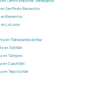
 en Centro Industrial Tlalnepantla
 en San Pedro Barrientos
 en Barrientos
a en La Loma
nta en Tlalnepantla de Baz
ta en Tultitlán
ta en Tultepec
a en Cuautitlán
ta en Tepotzotlán