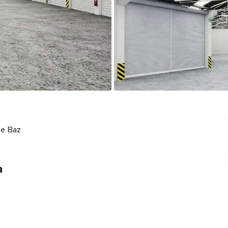
de Baz
a