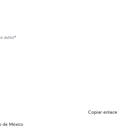
o aviso*
eleran el proceso de entrega.
Copiar enlace
do de México