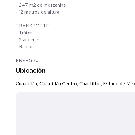
- 247 m2 de mezzanine
- 12 metros de altura
TRANSPORTE
- Tráiler
- 3 andenes
- Rampa
ENERGIA
- Trifásica
Ubicación
SEGURIDAD
Cuautitlán, Cuautitlán Centro, Cuautitlán, Estado de Mé
- Caseta de vigilancia
- Acceso controlado
OTRAS CARACTERISTICAS
- Piso de concreto de alta resistencia
- Estacionamiento
- Sanitarios