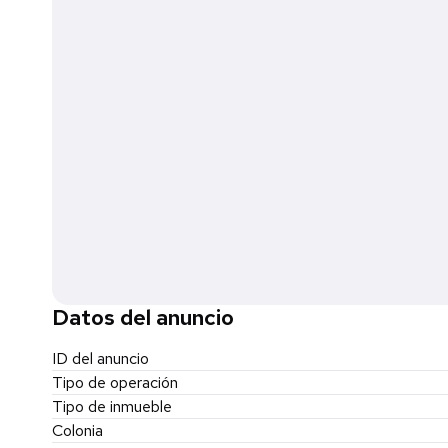
Mantenimiento: 10% sobre el valor del contrato más IVA
*La ubicación mostrada en esta publicación es aproximad
Somos la conexión... a tu mejor opción.
Entendemos tu necesidad y actuamos con sentido de ur
Datos del anuncio
ID del anuncio
Tipo de operación
Tipo de inmueble
Colonia