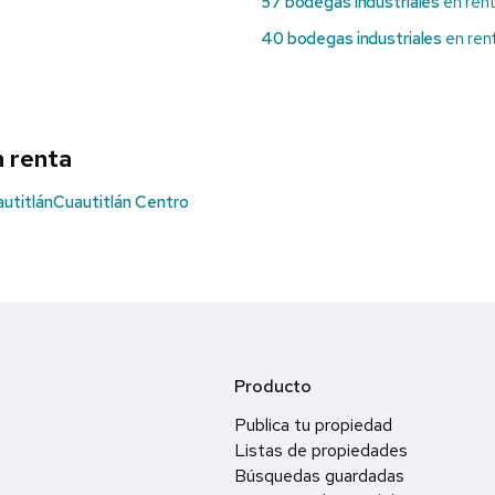
57 bodegas industriales
en rent
40 bodegas industriales
en ren
n renta
utitlán
Cuautitlán Centro
Producto
Publica tu propiedad
Listas de propiedades
Búsquedas guardadas