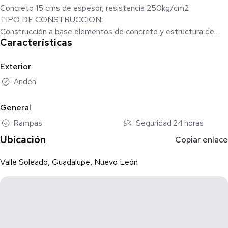
Concreto 15 cms de espesor, resistencia 250kg/cm2
TIPO DE CONSTRUCCION:
Construcción a base elementos de concreto y estructura de
Características
acero
SEGURIDAD:
Caseta de Vigilancia
Exterior
Vigilancia CCTV (Cámaras de alta definición, plumas de acceso)
Andén
Andenes y rampas en cada bodega
General
Rampas
Seguridad 24 horas
Ubicación
Copiar enlace
Valle Soleado, Guadalupe, Nuevo León