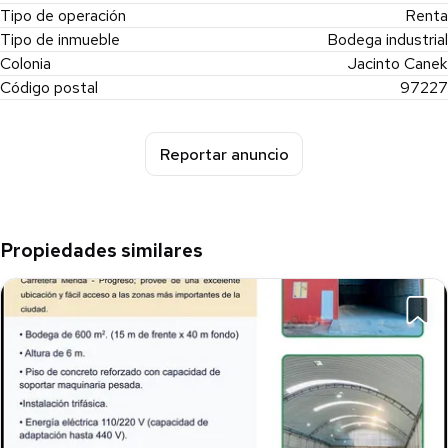
Renta mensual desde: $58,928 MXN + IVA
Tipo de operación
Renta
Tipo de inmueble
Bodega industrial
Agenda tu visita hoy mismo y cuenta con nosotros para
Colonia
Jacinto Canek
brindarte las mejores opciones para llevar tu negocio al siguiente
Código postal
97227
nivel ***Tenemos en nuestro inventario excelentes opciones
para tí. ¡Cuenta con nosotros!
Reportar anuncio
#HagamosConexion
ID: BR-MER-1295
Propiedades similares