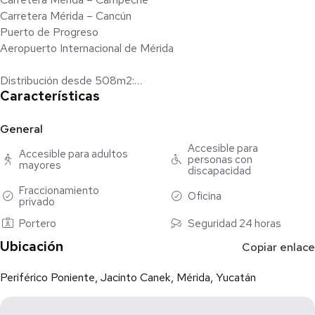
Carretera Mérida – Cancún
Puerto de Progreso
Aeropuerto Internacional de Mérida
Distribución desde 508m2:
Características
Área de bodega: 389 m²
Oficina: 34 m²
Baño: 16 m²
General
Área de andén / maniobra: 70 m²
Accesible para
Accesible para adultos
personas con
mayores
discapacidad
Flexibilidad de espacio****
Fraccionamiento
Existe la opción de unificar bodegas contiguas, permitiendo
Oficina
privado
ampliar la superficie disponible según las necesidades de
Portero
Seguridad 24 horas
operación de cada empresa.
Ubicación
Copiar enlace
Características técnicas:
Altura mínima: 9.2 m
Periférico Poniente, Jacinto Canek, Mérida, Yucatán
Altura máxima: 11 m
Piso de concreto hidráulico MR-38 de 15 cm