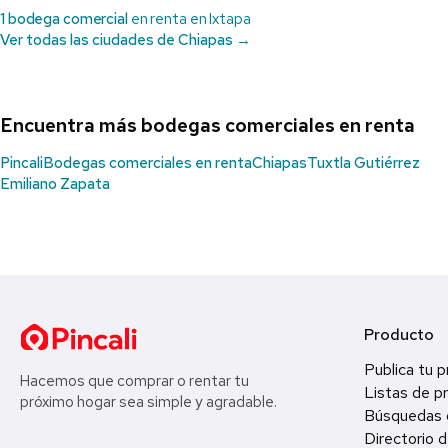
1 bodega comercial
en renta en Ixtapa
Ver todas las ciudades de Chiapas →
Encuentra más bodegas comerciales en renta
Pincali
Bodegas comerciales en renta
Chiapas
Tuxtla Gutiérrez
Emiliano Zapata
Producto
Publica tu 
Hacemos que comprar o rentar tu
Listas de p
próximo hogar sea simple y agradable.
Búsquedas 
Directorio d