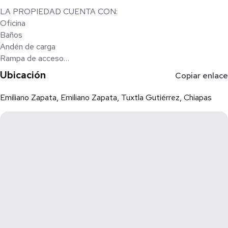
LA PROPIEDAD CUENTA CON:
Oficina
Baños
Andén de carga
Rampa de acceso
Patio de maniobra
Ubicación
Copiar enlace
Luz bifásica
______________________________
Emiliano Zapata, Emiliano Zapata, Tuxtla Gutiérrez, Chiapas
SERVICIOS:
Pago de luz: independiente
_______________________________
REQUISITOS:
Plazo mínimo de un año
Pago de renta
Deposito en garantía
________________________________
Nota: Existe un área general de baños y regaderas