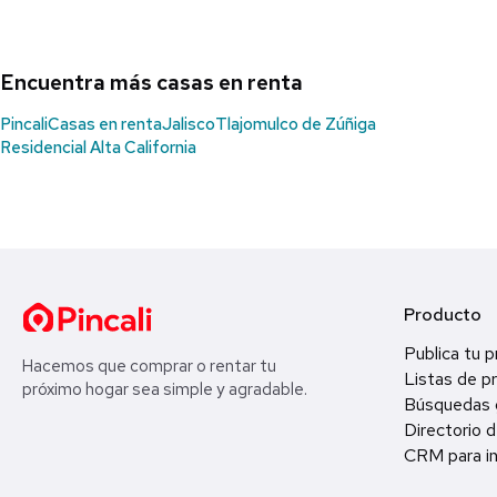
Encuentra más casas en renta
Pincali
Casas en renta
Jalisco
Tlajomulco de Zúñiga
Residencial Alta California
Producto
Publica tu 
Hacemos que comprar o rentar tu
Listas de p
próximo hogar sea simple y agradable.
Búsquedas 
Directorio d
CRM para in