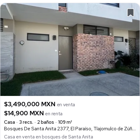
$3,490,000 MXN
en venta
$14,900 MXN
en renta
Casa
3 recs.
2 baños
109 m²
Bosques De Santa Anita 2377, El Paraíso, Tlajomulco de Zúñiga
Casa en venta en bosques de Santa Anita