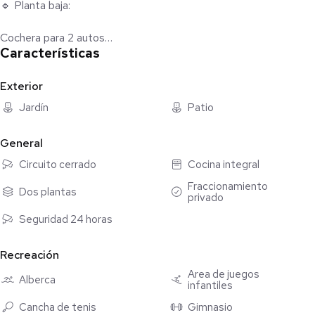
🔹 Planta baja:
Cochera para 2 autos
Características
Cocina integral
Sala
Comedor
Exterior
Medio baño
Jardín
Patio
Área de lavado
General
🔹 Planta alta:
Circuito cerrado
Cocina integral
Recámara principal con baño completo y vestidor
Fraccionamiento
Dos plantas
privado
2 recámaras secundarias con clóset
1 baño completo compartido
Seguridad 24 horas
Amenidades del coto:
Recreación
🏊 Alberca
Área de juegos
🔒 Seguridad 24/7
Alberca
infantiles
🏋️ Gimnasio
Cancha de tenis
Gimnasio
⚽ Canchas de fútbol y tenis