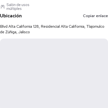
Salón de usos
múltiples
✨ Ideal para familias que buscan comodidad, seguridad y una
Ubicación
excelente ubicación.
Copiar enlace
Blvd Alta California 128, Residencial Alta California, Tlajomulco
de Zúñiga, Jalisco