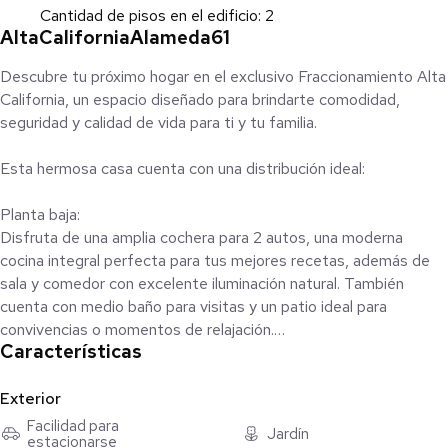
Cantidad de pisos en el edificio: 2
AltaCaliforniaAlameda61
Descubre tu próximo hogar en el exclusivo Fraccionamiento Alta
California, un espacio diseñado para brindarte comodidad,
seguridad y calidad de vida para ti y tu familia.
Esta hermosa casa cuenta con una distribución ideal:
Planta baja:
Disfruta de una amplia cochera para 2 autos, una moderna
cocina integral perfecta para tus mejores recetas, además de
sala y comedor con excelente iluminación natural. También
cuenta con medio baño para visitas y un patio ideal para
convivencias o momentos de relajación.
Características
Planta alta:
Encuentra privacidad y confort en la recámara principal,
Exterior
equipada con baño completo y vestidor. Además, dispone de
Facilidad para
Jardín
estacionarse
dos recámaras adicionales y un baño completo, perfectos para