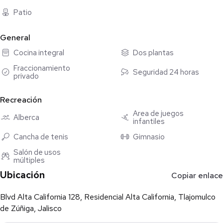
familia, visitas o incluso un home office.
Patio
Pero eso no es todo… vivir aquí significa disfrutar de increíbles
General
amenidades dentro del fraccionamiento:
Cocina integral
Dos plantas
✔ Alberca para relajarte o disfrutar en familia
✔ Gimnasio completamente equipado
Fraccionamiento
Seguridad 24 horas
privado
✔ Seguridad 24/7 para tu tranquilidad
✔ Juegos infantiles para los más pequeños
Recreación
✔ Doble filtro de seguridad
✔ Canchas de fútbol y tenis
Área de juegos
Alberca
infantiles
Cancha de tenis
Gimnasio
Salón de usos
múltiples
Ubicación
Copiar enlace
Blvd Alta California 128, Residencial Alta California, Tlajomulco
de Zúñiga, Jalisco