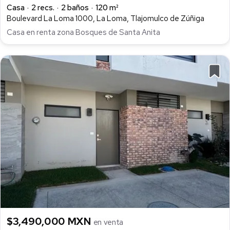
Casa
2 recs.
2 baños
120 m²
Boulevard La Loma 1000, La Loma, Tlajomulco de Zúñiga
Casa en renta zona Bosques de Santa Anita
$3,490,000 MXN
en venta