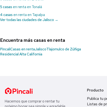
5 casas
en renta en Tonalá
4 casas
en renta en Tapalpa
Ver todas las ciudades de Jalisco →
Encuentra más casas en renta
Pincali
Casas en renta
Jalisco
Tlajomulco de Zúñiga
Residencial Alta California
Producto
Publica tu 
Hacemos que comprar o rentar tu
Listas de p
próximo hogar sea simple y agradable.