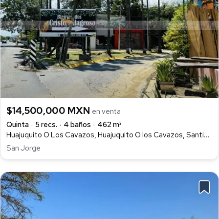
$14,500,000 MXN
en venta
Quinta
5 recs.
4 baños
462 m²
Huajuquito O Los Cavazos, Huajuquito O los Cavazos, Santiago
San Jorge