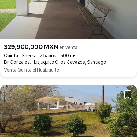
$29,900,000 MXN
en venta
Quinta
3 recs.
2 baños
500 m²
Dr Gonzalez, Huajuquito O los Cavazos, Santiago
Venta Quinta el Huajuquito