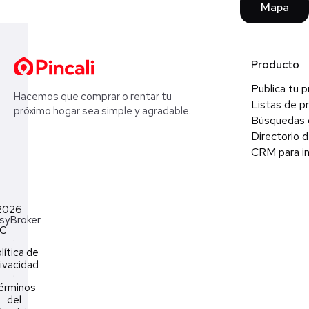
Mapa
Producto
Publica tu 
Hacemos que comprar o rentar tu
Listas de p
próximo hogar sea simple y agradable.
Búsquedas 
Directorio d
CRM para in
2026
syBroker
LC
·
lítica de
ivacidad
·
érminos
del