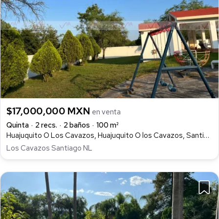
$17,000,000 MXN
en venta
Quinta
2 recs.
2 baños
100 m²
Huajuquito O Los Cavazos, Huajuquito O los Cavazos, Santiago
Los Cavazos Santiago NL