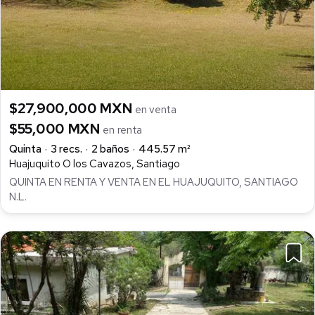
$27,900,000 MXN
en venta
$55,000 MXN
en renta
Quinta
3 recs.
2 baños
445.57 m²
Huajuquito O los Cavazos, Santiago
QUINTA EN RENTA Y VENTA EN EL HUAJUQUITO, SANTIAGO
N.L.