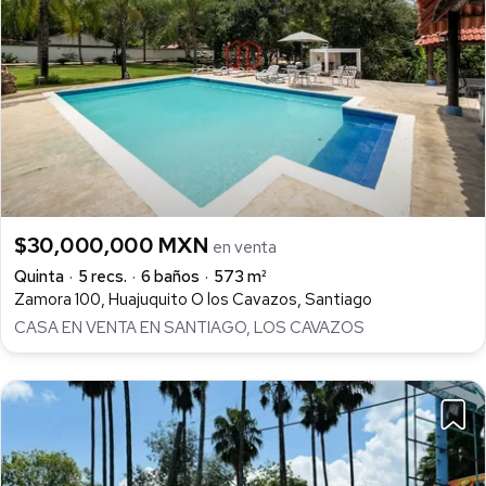
$30,000,000 MXN
en venta
Quinta
5 recs.
6 baños
573 m²
Zamora 100, Huajuquito O los Cavazos, Santiago
CASA EN VENTA EN SANTIAGO, LOS CAVAZOS