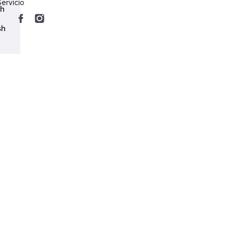
ervicio
ch
sh