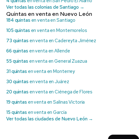
4 quintas
en venta en San Pedro El Álamo
Ver todas las colonias de Santiago →
Quintas en venta en Nuevo León
184 quintas
en venta en Santiago
105 quintas
en venta en Montemorelos
73 quintas
en venta en Cadereyta Jiménez
66 quintas
en venta en Allende
55 quintas
en venta en General Zuazua
31 quintas
en venta en Monterrey
30 quintas
en venta en Juárez
20 quintas
en venta en Ciénega de Flores
19 quintas
en venta en Salinas Victoria
15 quintas
en venta en García
Ver todas las ciudades de Nuevo León →