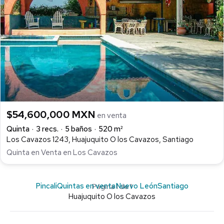
$54,600,000 MXN
en venta
Quinta
3 recs.
5 baños
520 m²
Los Cavazos 1243, Huajuquito O los Cavazos, Santiago
Quinta en Venta en Los Cavazos
Pincali
Quintas en venta
Nuevo León
Santiago
Página 1 de 1
Huajuquito O los Cavazos