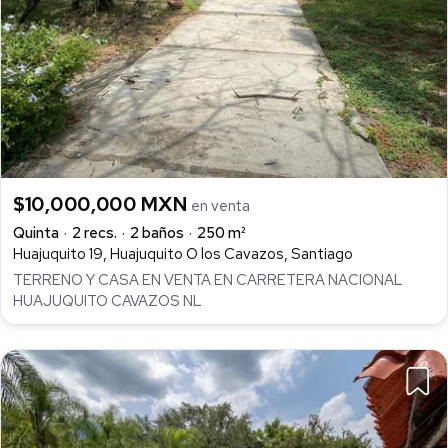
$10,000,000 MXN
en venta
Quinta
2 recs.
2 baños
250 m²
Huajuquito 19, Huajuquito O los Cavazos, Santiago
TERRENO Y CASA EN VENTA EN CARRETERA NACIONAL
HUAJUQUITO CAVAZOS NL