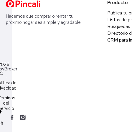
Producto
Publica tu 
Hacemos que comprar o rentar tu
Listas de p
próximo hogar sea simple y agradable.
Búsquedas 
Directorio d
CRM para in
2026
syBroker
LC
·
lítica de
ivacidad
·
érminos
del
ervicio
ch
sh