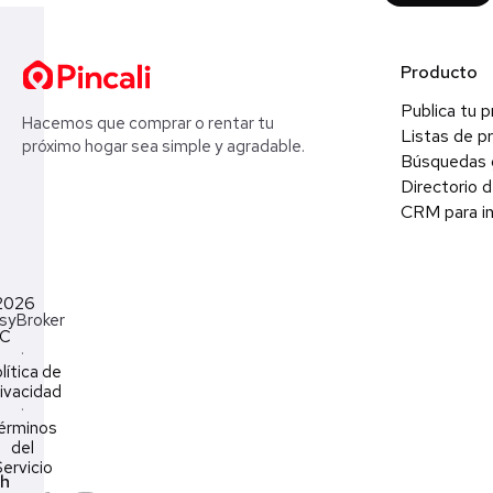
Producto
Publica tu 
Hacemos que comprar o rentar tu
Listas de p
próximo hogar sea simple y agradable.
Búsquedas 
Directorio d
CRM para in
2026
syBroker
LC
·
lítica de
ivacidad
·
érminos
del
ervicio
ch