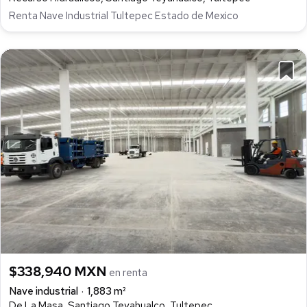
Renta Nave Industrial Tultepec Estado de Mexico
$338,940 MXN
en renta
Nave industrial
1,883 m²
De La Masa, Santiago Teyahualco, Tultepec