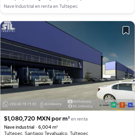
Nave Industrial en renta en Tultepec
$1,080,720 MXN por m²
en renta
Nave industrial
6,004 m²
Tultepec, Santiago Teyahualco, Tultepec