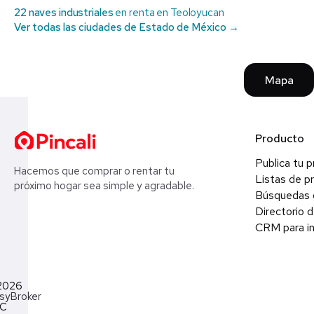
22 naves industriales
en renta en Teoloyucan
Ver todas las ciudades de Estado de México →
Mapa
Producto
Publica tu 
Hacemos que comprar o rentar tu
Listas de p
próximo hogar sea simple y agradable.
Búsquedas 
Directorio d
CRM para in
2026
syBroker
LC