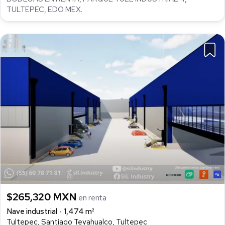
TULTEPEC, EDO MEX.
$265,320 MXN
en renta
Nave industrial
1,474 m²
Tultepec, Santiago Teyahualco, Tultepec