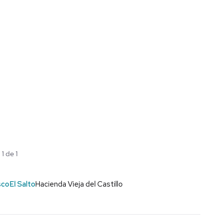
1 de 1
sco
El Salto
Hacienda Vieja del Castillo