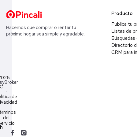
Producto
Publica tu 
Hacemos que comprar o rentar tu
Listas de p
próximo hogar sea simple y agradable.
Búsquedas 
Directorio d
CRM para in
2026
syBroker
LC
·
lítica de
ivacidad
·
érminos
del
ervicio
ch