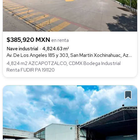
$385,920 MXN
en renta
Nave industrial
4,824.63 m²
Av. De Los Angeles 185 y 303, San Martín Xochinahuac, Azcapotzalco
4,824 m2 AZCAPOTZALCO, CDMX Bodega Industrial
Renta FUDIR PA 191120