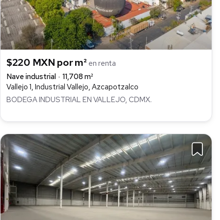
$220 MXN por m²
en renta
Nave industrial
11,708 m²
Vallejo 1, Industrial Vallejo, Azcapotzalco
BODEGA INDUSTRIAL EN VALLEJO, CDMX.