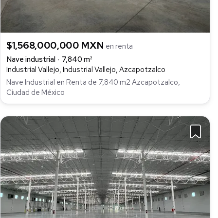
$1,568,000,000 MXN
en renta
Nave industrial
7,840 m²
Industrial Vallejo, Industrial Vallejo, Azcapotzalco
Nave Industrial en Renta de 7,840 m2 Azcapotzalco,
Ciudad de México