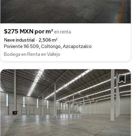
$275 MXN por m²
en renta
Nave industrial
2,506 m²
Poniente 116 509, Coltongo, Azcapotzalco
Bodega en Renta en Vallejo