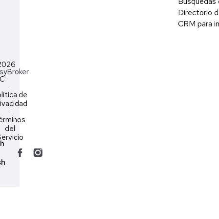
Búsquedas 
Directorio d
CRM para in
2026
syBroker
LC
·
lítica de
ivacidad
·
érminos
del
ervicio
ch
sh