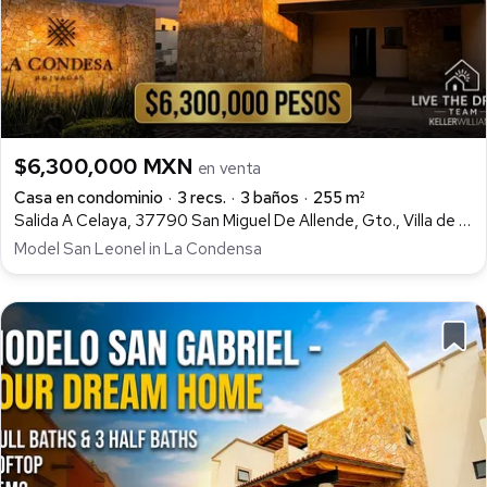
$6,300,000 MXN
en venta
Casa en condominio
3 recs.
3 baños
255 m²
Salida A Celaya, 37790 San Miguel De Allende, Gto., Villa de los Frailes, San Miguel de Allende
Model San Leonel in La Condensa