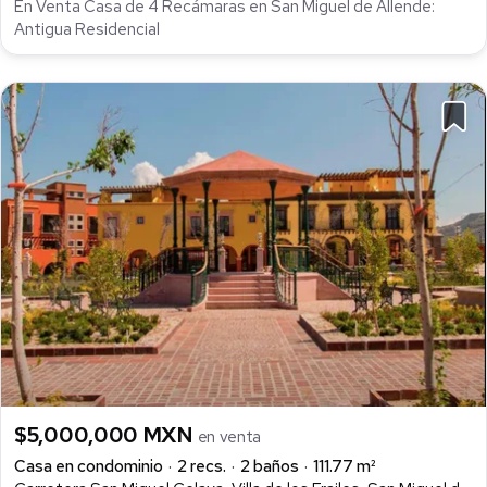
En Venta Casa de 4 Recámaras en San Miguel de Allende:
Antigua Residencial
$5,000,000 MXN
en venta
Casa en condominio
2 recs.
2 baños
111.77 m²