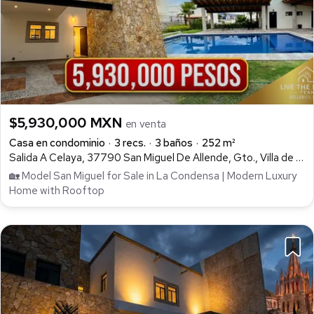
$5,930,000 MXN
en venta
Casa en condominio
3 recs.
3 baños
252 m²
Salida A Celaya, 37790 San Miguel De Allende, Gto., Villa de los Frailes, San Miguel de Allende
🏡 Model San Miguel for Sale in La Condensa | Modern Luxury
Home with Rooftop