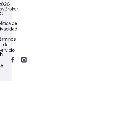
2026
syBroker
LC
·
lítica de
ivacidad
·
érminos
del
ervicio
ch
sh