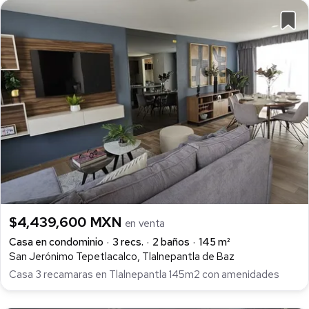
$4,439,600 MXN
en venta
Casa en condominio
3 recs.
2 baños
145 m²
San Jerónimo Tepetlacalco, Tlalnepantla de Baz
Casa 3 recamaras en Tlalnepantla 145m2 con amenidades