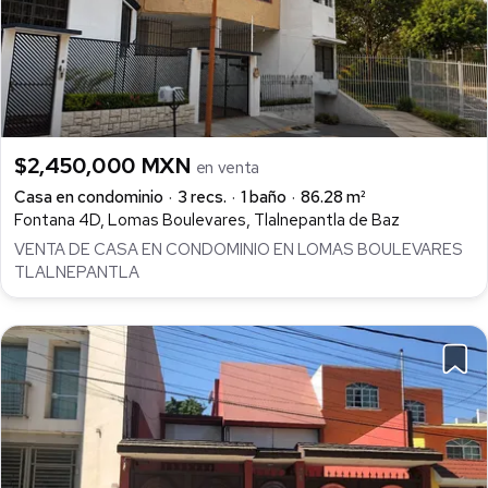
$2,450,000 MXN
en venta
Casa en condominio
3 recs.
1 baño
86.28 m²
Fontana 4D, Lomas Boulevares, Tlalnepantla de Baz
VENTA DE CASA EN CONDOMINIO EN LOMAS BOULEVARES
TLALNEPANTLA