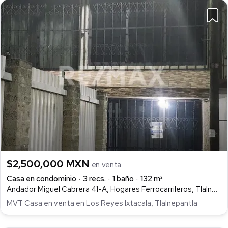
$2,500,000 MXN
en venta
Casa en condominio
3 recs.
1 baño
132 m²
Andador Miguel Cabrera 41-A, Hogares Ferrocarrileros, Tlalnepantla de Baz
MVT Casa en venta en Los Reyes Ixtacala, Tlalnepantla