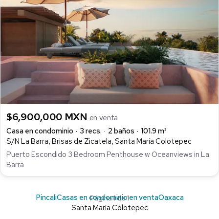
$6,900,000 MXN
en venta
Casa en condominio
3 recs.
2 baños
101.9 m²
S/N La Barra, Brisas de Zicatela, Santa María Colotepec
Puerto Escondido 3 Bedroom Penthouse w Oceanviews in La
Barra
Pincali
Casas en condominio en venta
Oaxaca
Página 1 de 1
Santa María Colotepec