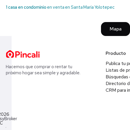
1 casa en condominio
en venta en Santa María Yolotepec
Mapa
Producto
Publica tu 
Hacemos que comprar o rentar tu
Listas de p
próximo hogar sea simple y agradable.
Búsquedas 
Directorio d
CRM para in
2026
syBroker
LC
·