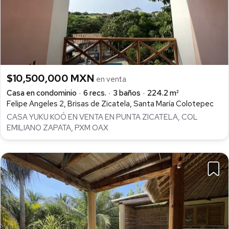
$10,500,000 MXN
en venta
Casa en condominio
6 recs.
3 baños
224.2 m²
Felipe Angeles 2, Brisas de Zicatela, Santa María Colotepec
CASA YUKU KOÓ EN VENTA EN PUNTA ZICATELA, COL
EMILIANO ZAPATA, PXM OAX