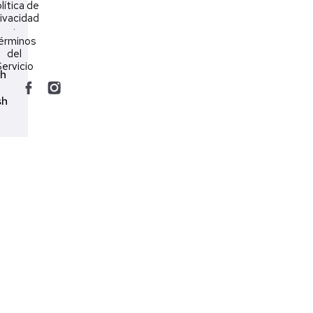
lítica de
ivacidad
·
érminos
del
ervicio
ch
sh