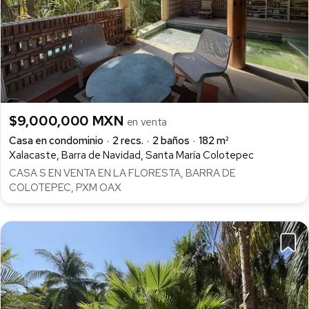
$9,000,000 MXN
en venta
Casa en condominio
2 recs.
2 baños
182 m²
Xalacaste, Barra de Navidad, Santa María Colotepec
CASA S EN VENTA EN LA FLORESTA, BARRA DE
COLOTEPEC, PXM OAX