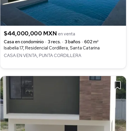
$44,000,000 MXN
en venta
Casa en condominio
3 recs.
3 baños
602 m²
Isabelia 17, Residencial Cordillera, Santa Catarina
CASA EN VENTA, PUNTA CORDILLERA