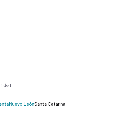
1 de 1
enta
Nuevo León
Santa Catarina