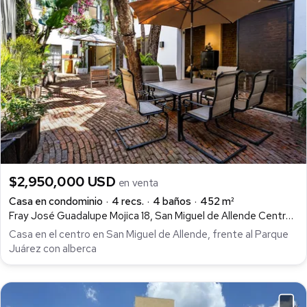
$2,950,000 USD
en venta
Casa en condominio
4 recs.
4 baños
452 m²
Fray José Guadalupe Mojica 18, San Miguel de Allende Centro, San Miguel de Allende
Casa en el centro en San Miguel de Allende, frente al Parque
Juárez con alberca