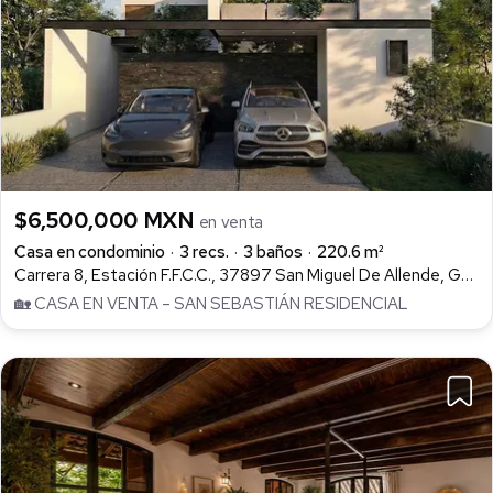
$6,500,000 MXN
en venta
Casa en condominio
3 recs.
3 baños
220.6 m²
Carrera 8, Estación F.F.C.C., 37897 San Miguel De Allende, Gto., San Miguel de Allende Centro, San Miguel de Allende
🏡 CASA EN VENTA – SAN SEBASTIÁN RESIDENCIAL