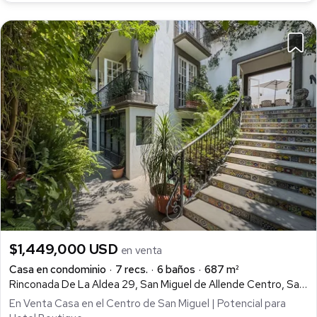
$1,449,000 USD
en venta
Casa en condominio
7 recs.
6 baños
687 m²
Rinconada De La Aldea 29, San Miguel de Allende Centro, San Miguel de Allende
En Venta Casa en el Centro de San Miguel | Potencial para