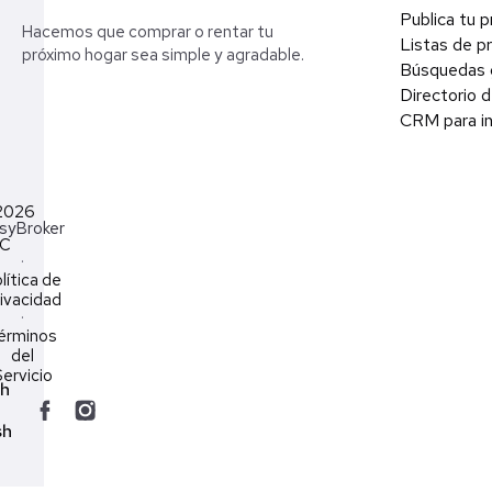
Publica tu 
Hacemos que comprar o rentar tu
Listas de p
próximo hogar sea simple y agradable.
Búsquedas 
Directorio d
CRM para in
2026
syBroker
LC
·
lítica de
ivacidad
·
érminos
del
ervicio
ch
sh