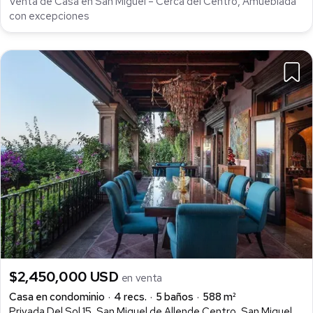
Venta de Casa en San Miguel – Cerca del Centro, Amueblada
con excepciones
$2,450,000 USD
en venta
Casa en condominio
4 recs.
5 baños
588 m²
Privada Del Sol 15, San Miguel de Allende Centro, San Miguel de Allende