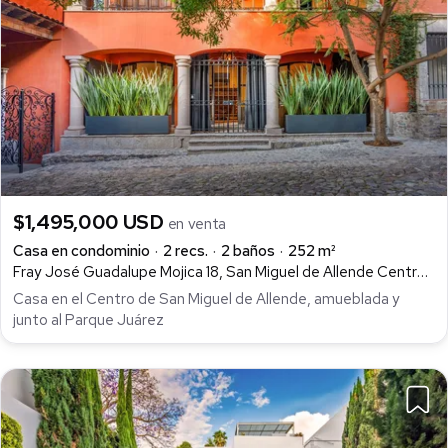
$1,495,000 USD
en venta
Casa en condominio
2 recs.
2 baños
252 m²
Fray José Guadalupe Mojica 18, San Miguel de Allende Centro, San Miguel de Allende
Casa en el Centro de San Miguel de Allende, amueblada y
junto al Parque Juárez