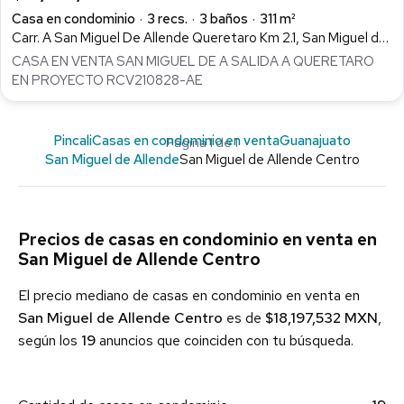
Casa en condominio
3 recs.
3 baños
311 m²
Carr. A San Miguel De Allende Queretaro Km 2.1, San Miguel de Allende Centro, San Miguel de Allende
CASA EN VENTA SAN MIGUEL DE A SALIDA A QUERETARO
EN PROYECTO RCV210828-AE
Pincali
Casas en condominio en venta
Guanajuato
Página 1 de 1
San Miguel de Allende
San Miguel de Allende Centro
Precios de casas en condominio en venta en
San Miguel de Allende Centro
El precio mediano de casas en condominio en venta en
San Miguel de Allende Centro
es de
$18,197,532 MXN
,
según los
19
anuncios que coinciden con tu búsqueda.