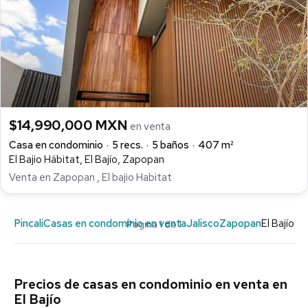
$14,990,000 MXN
en venta
Casa en condominio
5 recs.
5 baños
407 m²
El Bajio Hábitat, El Bajío, Zapopan
Venta en Zapopan , El bajio Habitat
Pincali
Casas en condominio en venta
Jalisco
Zapopan
El Bajío
Página 1 de 1
Precios de casas en condominio en venta en
El Bajío