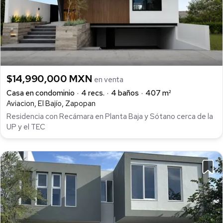
$14,990,000 MXN
en venta
Casa en condominio
4 recs.
4 baños
407 m²
Aviacion, El Bajío, Zapopan
Residencia con Recámara en Planta Baja y Sótano cerca de la
UP y el TEC