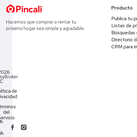
Producto
Publica tu 
Hacemos que comprar o rentar tu
Listas de p
próximo hogar sea simple y agradable.
Búsquedas 
Directorio d
CRM para in
2026
syBroker
LC
·
lítica de
ivacidad
·
érminos
del
ervicio
ch
sh