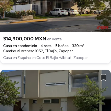
$14,900,000 MXN
en venta
Casa en condominio
4 recs.
5 baños
330 m²
Camino Al Arenero 1052, El Bajío, Zapopan
Casa en Esquina en Coto El Bajío Hábitat, Zapopan