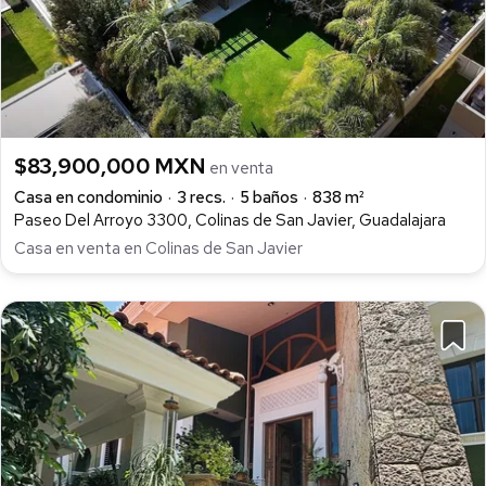
$83,900,000 MXN
en venta
Casa en condominio
3 recs.
5 baños
838 m²
Paseo Del Arroyo 3300, Colinas de San Javier, Guadalajara
Casa en venta en Colinas de San Javier