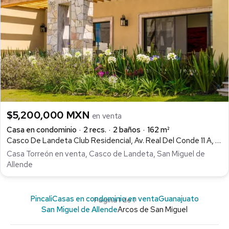
$5,200,000 MXN
en venta
Casa en condominio
2 recs.
2 baños
162 m²
Casco De Landeta Club Residencial, Av. Real Del Conde 11 A, Arcos de San Miguel, San Miguel de Allende
Casa Torreón en venta, Casco de Landeta, San Miguel de
Allende
Pincali
Casas en condominio en venta
Guanajuato
Página 1 de 1
San Miguel de Allende
Arcos de San Miguel