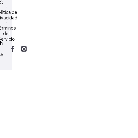
LC
·
lítica de
ivacidad
·
érminos
del
ervicio
ch
sh