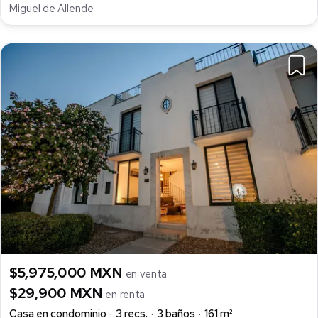
Miguel de Allende
$5,975,000 MXN
en venta
$29,900 MXN
en renta
Casa en condominio
3 recs.
3 baños
161 m²