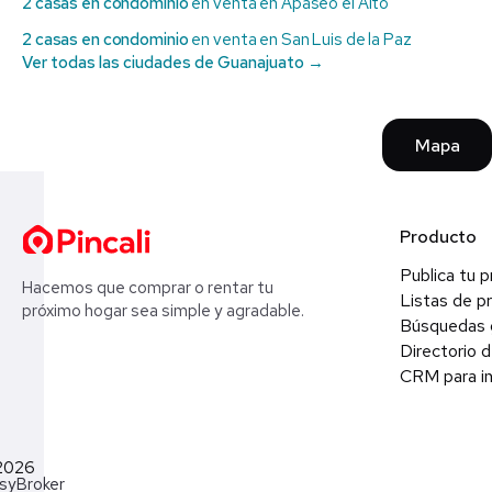
2 casas en condominio
en venta en Apaseo el Alto
2 casas en condominio
en venta en San Luis de la Paz
Ver todas las ciudades de Guanajuato →
Mapa
Producto
Publica tu 
Hacemos que comprar o rentar tu
Listas de p
próximo hogar sea simple y agradable.
Búsquedas 
Directorio d
CRM para in
2026
syBroker