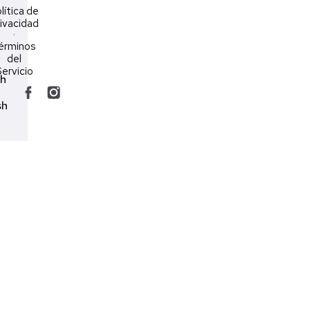
lítica de
ivacidad
·
érminos
del
ervicio
ch
sh