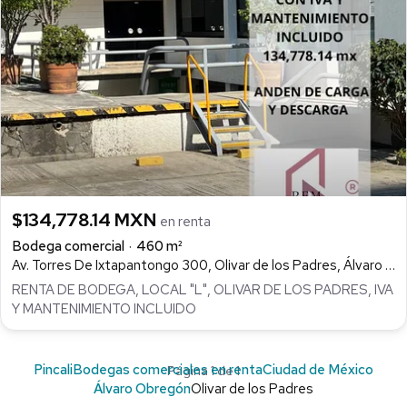
$134,778.14 MXN
en renta
Bodega comercial
460 m²
Av. Torres De Ixtapantongo 300, Olivar de los Padres, Álvaro Obregón
RENTA DE BODEGA, LOCAL "L", OLIVAR DE LOS PADRES, IVA
Y MANTENIMIENTO INCLUIDO
Pincali
Bodegas comerciales en renta
Ciudad de México
Página 1 de 1
Álvaro Obregón
Olivar de los Padres