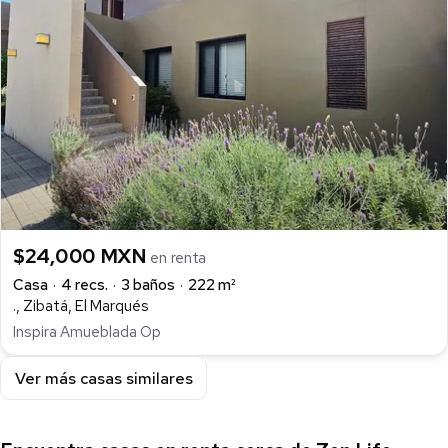
$24,000 MXN
en renta
Casa
4 recs.
3 baños
222 m²
., Zibatá, El Marqués
Inspira Amueblada Op
Ver más casas similares