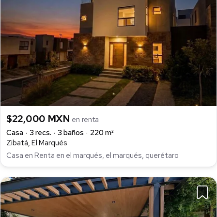
$22,000 MXN
en renta
Casa
3 recs.
3 baños
220 m²
Zibatá, El Marqués
Casa en Renta en el marqués, el marqués, querétaro