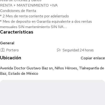
RENTA + MANTENIMIENTO +IVA
Condiciones de Renta
* 2 Mes de renta corriente por adelantado
* Mes de deposito en Garantía equivalente a dos rentas
mensuales SIN mantenimiento SIN IVA.
Características
* Fiador con bien raíz
* identificación Oficial
* Comprobantes de ingresos de los últimos 3 meses
General
* plazo de 1 a 3 años
Portero
Seguridad 24 horas
Citas de 24 a 48 hrs de Anticipación
Ubicación
Copiar enlace
Avenida Doctor Gustavo Baz sn, Niños Héroes, Tlalnepantla de
Baz, Estado de México