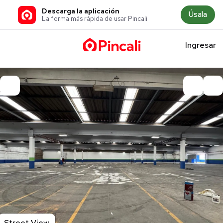
Descarga la aplicación
Úsala
La forma más rápida de usar Pincali
Ingresar
Street View