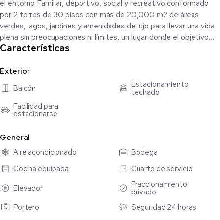
el entorno Familiar, deportivo, social y recreativo conformado
por 2 torres de 30 pisos con más de 20,000 m2 de áreas
verdes, lagos, jardines y amenidades de lujo para llevar una vida
plena sin preocupaciones ni límites, un lugar donde el objetivo
Características
principal es: dejarse consentir todos los días.
Se encuentran en el Fraccionamiento Altabrisa, rodeado de
Exterior
reservas naturales, centros comerciales, restaurantes de muy
Estacionamiento
Balcón
techado
buen nivel, hospitales y las mejores escuelas y universidades de
Mérida como: Plaza Altabrisa, Up town, Urban Center, City
Facilidad para
estacionarse
Center, Plaza La Isla, Plaza The Harbor, Hospital Star Médica
Mérida y El Faro, Instituto Cumbres, Godwin, Universidad
General
Marista, Universidad Modelo, Renacimiento, entre otros.
Aire acondicionado
Bodega
Departamento en venta en las Country Towers, ubicado en el
Cocina equipada
Cuarto de servicio
Fraccionamiento Altabrisa, Mérida, Yucatán.
- Piso 5
Fraccionamiento
Elevador
privado
-Distribución del departamento:
- Sala, comedor y cocina.
Portero
Seguridad 24 horas
- Recámara principal con clóset vestidor y baño completo.