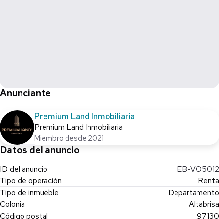
**Las imágenes son meramente ilustrativas y no representan el
producto final. Los artículos decorativos o mobiliarios no están
incluidos en el producto publicado. Los precios pueden variar de
acuerdo a la disponibilidad o las condiciones de compra.
Consulta términos y condiciones, aplican restricciones.
Anunciante
Premium Land Inmobiliaria
Premium Land Inmobiliaria
Miembro desde 2021
Datos del anuncio
ID del anuncio
EB-VO5012
Tipo de operación
Renta
Tipo de inmueble
Departamento
Colonia
Altabrisa
Código postal
97130