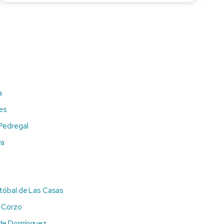
a
es
Pedregal
ya
stóbal de Las Casas
e Corzo
 de Domínguez