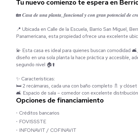
Tu nuevo comienzo te espera en Berrio
🏡 𝑪𝒂𝒔𝒂 𝒅𝒆 𝒖𝒏𝒂 𝒑𝒍𝒂𝒏𝒕𝒂, 𝒇𝒖𝒏𝒄𝒊𝒐𝒏𝒂𝒍 𝒚 𝒄𝒐𝒏 𝒈𝒓𝒂𝒏 𝒑𝒐𝒕𝒆𝒏𝒄𝒊𝒂𝒍 𝒅𝒆 𝒄𝒓
📍 Ubicada en Calle de la Escuela, Barrio San Miguel, Berr
Panamericana, esta propiedad ofrece una excelente ubica
💫 Esta casa es ideal para quienes buscan comodidad 🛋️, privacidad y la posibilidad de amplia
diseño en una sola planta la hace práctica y accesible, a
segundo nivel 🏠⬆️
✨ Características:
🛏️ 2 recámaras, cada una con baño completo 🚿 y clóset
🛋️ Espacio de sala – comedor con excelente distribución
Opciones de financiamiento
🌿 Jardín interior tipo cubo de luz, que brinda armonía y 
🍳 Cocina con barra desayunadora
Créditos bancarios
🌳 Patio trasero con jard
💧 Pozo de 10 metros de profundidad
FOVISSSTE
🚪 Portón y espacio para 1 auto 🚗
INFONAVIT / COFINAVIT
🚰La propiedad cuenta con factibilidad de agua