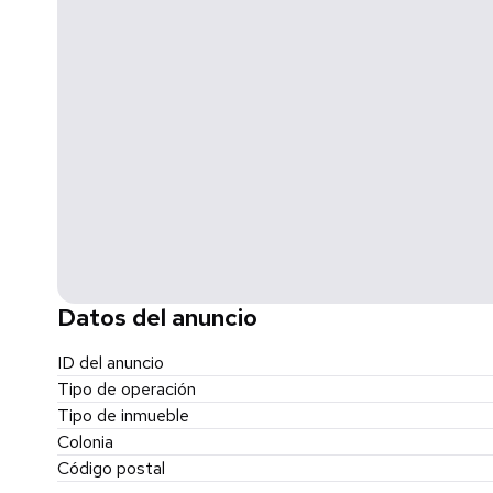
* Número de Registro Contrato de Adhesión: 73-2023, 
* El inmueble se encuentra libre de gravamen.
* El precio señalado es en pago de contado, no incluye gas
desea adquirirse mediante un crédito bancario, el precio
concepto de crédito y notariales que deberán ser consul
* Formas y planes de pago del inmueble es de INFON
*Aviso de privacidad: https://www.kwreal.mx/avisospriva
* Consulta disponibilidad y vigencia.
Datos del anuncio
ID del anuncio
Tipo de operación
Tipo de inmueble
Colonia
Código postal