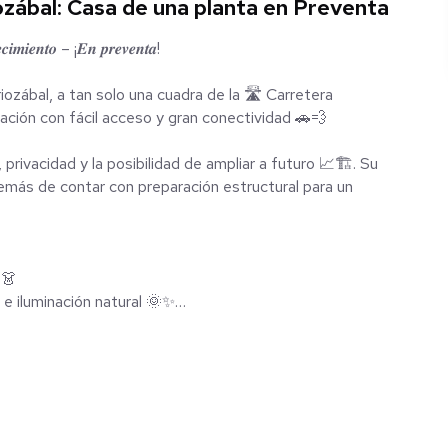
zábal: Casa de una planta en Preventa
𝒄𝒊𝒎𝒊𝒆𝒏𝒕𝒐 – ¡𝑬𝒏 𝒑𝒓𝒆𝒗𝒆𝒏𝒕𝒂!
iozábal, a tan solo una cuadra de la 🛣️ Carretera
ción con fácil acceso y gran conectividad 🚗💨
r a futuro 📈🏗️. Su
demás de contar con preparación estructural para un
 👗
 e iluminación natural 🌞✨
frescura 🍃💚
ín, ideal para disfrutar y con área de lavado integrada 🧺