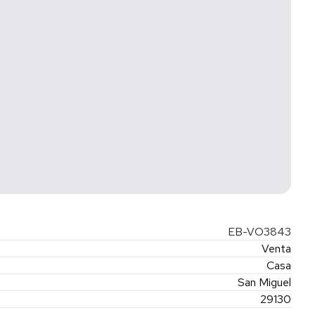
de fecha 5 de enero de 2023.
tos notariales, de avalúo, ni gestoría. Si la propiedad
 total se determinará en función de los montos variables de
tados con los promotores.
AVIT, FOVISSSTE, BANCARIO.
cidad
EB-VO3843
Venta
Casa
San Miguel
29130