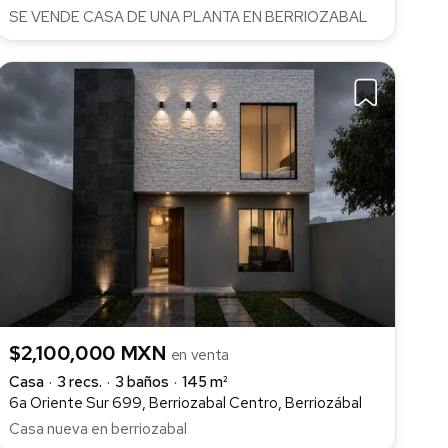
SE VENDE CASA DE UNA PLANTA EN BERRIOZABAL
$2,100,000 MXN
en venta
Casa
3 recs.
3 baños
145 m²
6a Oriente Sur 699, Berriozabal Centro, Berriozábal
Casa nueva en berriozabal