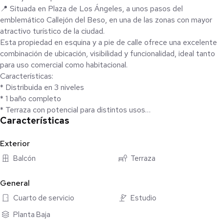
📍 Situada en Plaza de Los Ángeles, a unos pasos del
emblemático Callejón del Beso, en una de las zonas con mayor
atractivo turístico de la ciudad.
Esta propiedad en esquina y a pie de calle ofrece una excelente
combinación de ubicación, visibilidad y funcionalidad, ideal tanto
para uso comercial como habitacional.
Características:
* Distribuida en 3 niveles
* 1 baño completo
* Terraza con potencial para distintos usos
Características
* Espacios versátiles adaptables a diversos giros
💼 Una opción ideal para quienes buscan establecer su proyecto
en una zona estratégica o disfrutar de vivir en el corazón de
Exterior
Guanajuato.
Balcón
Terraza
📩 Para más información o agendar una visita, con gusto te
atiendo. 4731376558
General
Cuarto de servicio
Estudio
Planta Baja