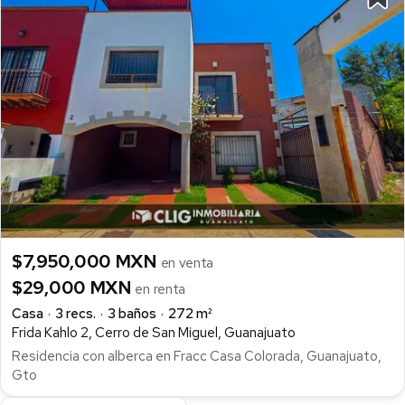
$7,950,000 MXN
en venta
$29,000 MXN
en renta
Casa
3 recs.
3 baños
272 m²
Frida Kahlo 2, Cerro de San Miguel, Guanajuato
Residencia con alberca en Fracc Casa Colorada, Guanajuato,
Gto