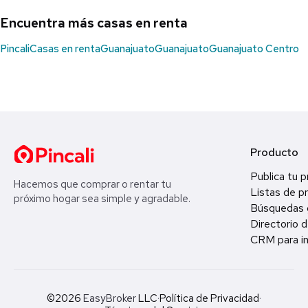
Encuentra más casas en renta
Pincali
Casas en renta
Guanajuato
Guanajuato
Guanajuato Centro
Producto
Publica tu 
Hacemos que comprar o rentar tu
Listas de p
próximo hogar sea simple y agradable.
Búsquedas 
Directorio d
CRM para in
©2026
EasyBroker
LLC
·
Política de Privacidad
·